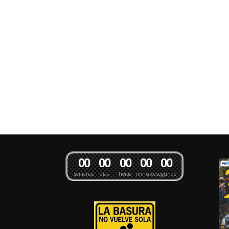
0
0
0
0
0
0
0
0
0
0
semanas
días
horas
minutos
segundos