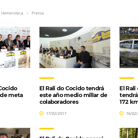
Hemeroteca
Prensa
 Cocido
El Rali do Cocido tendrá
El Rali
a de meta
este año medio millar de
tendrá
colaboradores
172 k
17/02/2017
16/02/