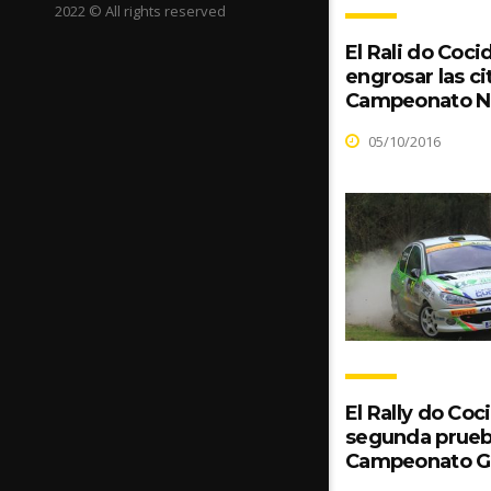
2022 © All rights reserved
El Rali do Coci
engrosar las ci
Campeonato N
05/10/2016
El Rally do Coc
segunda prueb
Campeonato G