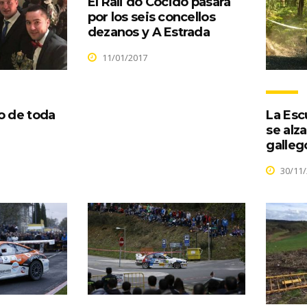
El Rali do Cocido pasará
por los seis concellos
dezanos y A Estrada
11/01/2017
o de toda
La Esc
se alza
galleg
30/11/