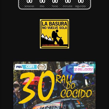
0
0
0
0
0
0
0
0
0
0
semanas
días
horas
minutos
segundos