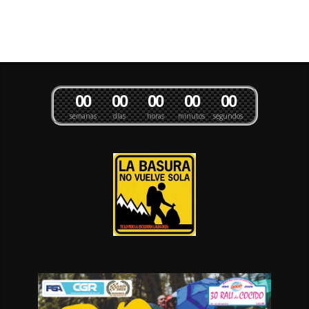
0
0
0
0
0
0
0
0
0
0
semanas
días
horas
minutos
segundos