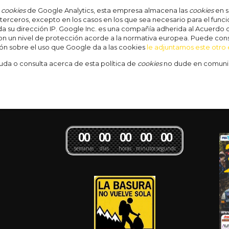
s
cookies
de Google Analytics, esta empresa almacena las
cookies
en s
terceros, excepto en los casos en los que sea necesario para el func
 su dirección IP. Google Inc. es una compañía adherida al Acuerdo d
on un nivel de protección acorde a la normativa europea. Puede cons
ón sobre el uso que Google da a las cookies
le adjuntamos este otro
uda o consulta acerca de esta política de
cookies
no dude en comunica
0
0
0
0
0
0
0
0
0
0
semanas
días
horas
minutos
segundos