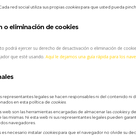
Cada red social utiliza sus propias
cookies
para que usted pueda pinch
n o eliminación de cookies
 podrá ejercer su derecho de desactivación o eliminación de cookies
gador que esté usando.
Aquí le dejamos una guía rápida para los na
nales
us representantes legales se hacen responsables ni del contenido ni d
nados en esta política de
cookies
.
 web son las herramientas encargadas de almacenar las
cookies
y de
 las mismas. Ni esta web ni sus representantes legales pueden garant
ados navegadores.
 es necesario instalar
cookies
para que el navegador no olvide su dec