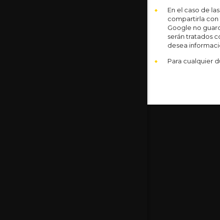
En el caso de la
compartirla con 
Google no guarda
serán tratados c
desea informaci
Para cualquier d