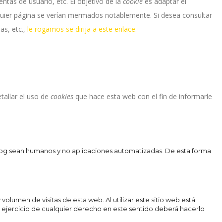
ntas de usuario, etc. El objetivo de la
cookie
es adaptar el
lquier página se verían mermados notablemente. Si desea consultar
as, etc.,
le rogamos se dirija a este enlace.
tallar el uso de
cookies
que hace esta web con el fin de informarle
blog sean humanos y no aplicaciones automatizadas. De esta forma
 volumen de visitas de esta web. Al utilizar este sitio web está
l ejercicio de cualquier derecho en este sentido deberá hacerlo