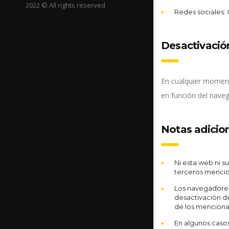
2022 © All rights reserved
Redes sociales: 
Desactivació
En cualquier momento
en función del nave
Notas adicio
Ni esta web ni s
terceros mencio
Los navegadores
desactivación de
de los mencion
En algunos casos