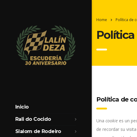
Home
Política de 
Política
Política de c
Inicio
Rali do Cocido
Una
cookie
es un peq
de recordar su visit
Slalom de Rodeiro