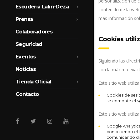
personalización de c
Escudería Lalín-Deza
contenido de la web 
más información so
Prensa
Colaboradores
Cookies utili
Seguridad
Eventos
Siguiendo las direct
Noticias
con la máxima exacti
Tienda Oficial
Este sitio web utiliz
Contacto
Cookies de sesió
se combate el
s
Este sitio web utiliz
Google Analytic
consintiendo el 
comunicando di