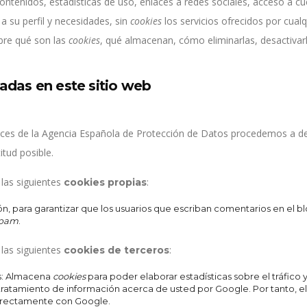
ontenidos, estadísticas de uso, enlaces a redes sociales, acceso a cue
a su perfil y necesidades, sin
cookies
los servicios ofrecidos por cua
bre qué son las
cookies
, qué almacenan, cómo eliminarlas, desactivarl
zadas en este sitio web
rices de la Agencia Española de Protección de Datos procedemos a de
tud posible.
a las siguientes
:
cookies propias
n, para garantizar que los usuarios que escriban comentarios en el 
pam
.
a las siguientes
:
cookies de terceros
s: Almacena
cookies
para poder elaborar estadísticas sobre el tráfico y
tratamiento de información acerca de usted por Google. Por tanto, e
rectamente con Google.