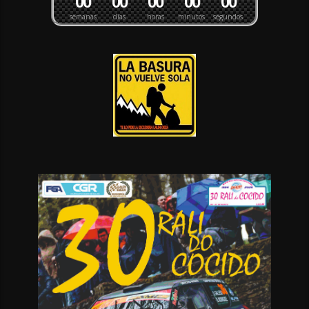
0
0
0
0
0
0
0
0
0
0
semanas
días
horas
minutos
segundos