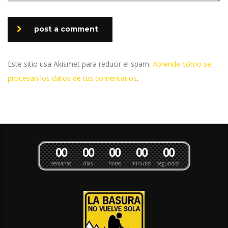
post a comment
Este sitio usa Akismet para reducir el spam.
Aprende cómo se
procesan los datos de tus comentarios
.
0
0
0
0
0
0
0
0
0
0
semanas
días
horas
minutos
segundos