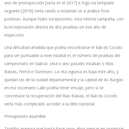
ano de preinspección [sería en el 2017] e logo na tempada
seguinte [2018] sería cando o incluirían se a análise fose
positiva». Aunque hubo excepciones, esta misma campaña, con
la incorporación directa de dos pruebas sin ese año de
inspección.
Una dificultad añadida que podría encontrarse el Rali do Cocido
para ser puntuable a nivel estatal es el número de pruebas del
campeonato en Galicia: «Ata o ano pasado estaban o Rías
Baixas, Ferrol e Ourense». La cita viguesa es baja este año, y
quedan las de la ciudad departamental y la capital de As Burgas:
en ese escenario Lalín podría tener encaje, pero si se
concretase la recuperación del Rías Baixas, el Rali do Cocido
vería más complicado acceder a la élite nacional.
Presupuesto asumible
Troitiño asegura que hasta hace unos años pensar en organizar