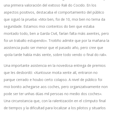
una primera valoración del exitoso Rali do Cocido. En los
aspectos positivos, destacaba el comportamiento del público
que siguió la prueba: «Moi ben, foi de 10, moi ben no tema da
seguridade. Estamos moi contentos do ben que estaba
montado todo, ben a Garda Civil, farían falta máis axentes, pero
foi un traballo estupendo». Troitiño admite que por la mañana la
asistencia pudo ser menor que el pasado año, pero cree que
«pola tarde había máis xente, sobre todo vendo o final do rali».
Una importante asistencia en la novedosa entrega de premios
que les desbordó: «Xuntouse moita xente alí, entraron no
parque cerrado e houbo certo colapso. A nivel de público foi
moi bonito achegarse aos coches, pero organizativamente non
pode ser ter unhas dúas mil persoas no medio dos coches».
Una circunstancia que, con la ralentización en el cómputo final
de tiempos y la dificultad para localizar a los pilotos y situarlos