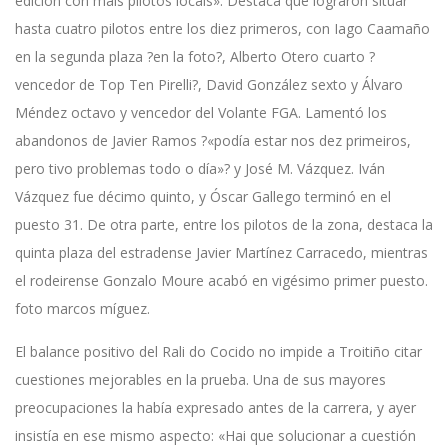
edición con máis pilotos locais». Destaca que lograron situar
hasta cuatro pilotos entre los diez primeros, con Iago Caamaño
en la segunda plaza ?en la foto?, Alberto Otero cuarto ?
vencedor de Top Ten Pirelli?, David González sexto y Álvaro
Méndez octavo y vencedor del Volante FGA. Lamentó los
abandonos de Javier Ramos ?«podía estar nos dez primeiros,
pero tivo problemas todo o día»? y José M. Vázquez. Iván
Vázquez fue décimo quinto, y Óscar Gallego terminó en el
puesto 31. De otra parte, entre los pilotos de la zona, destaca la
quinta plaza del estradense Javier Martínez Carracedo, mientras
el rodeirense Gonzalo Moure acabó en vigésimo primer puesto.
foto marcos míguez.
El balance positivo del Rali do Cocido no impide a Troitiño citar
cuestiones mejorables en la prueba. Una de sus mayores
preocupaciones la había expresado antes de la carrera, y ayer
insistía en ese mismo aspecto: «Hai que solucionar a cuestión