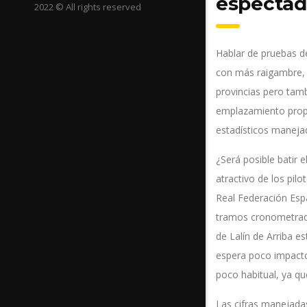
espectad
2022 © All rights reserved
Hablar de pruebas de
con más raigambre, 
provincias pero tamb
emplazamiento propi
estadísticos manejad
¿Será posible batir 
atractivo de los pilo
Real Federación Es
tramos cronometrado
de Lalín de Arriba es
espera poco impacto 
poco habitual, ya qu
Las cifras manejada