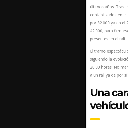
últimos años. Tras e
contabilizados en el
por 32.000 ya en el 
42.000, para firmar
presentes en el rali.
El tramo espectáculo
siguiendo la evoluci
20.03 horas. No marc
a un rali ya de por sí
Una car
vehícul