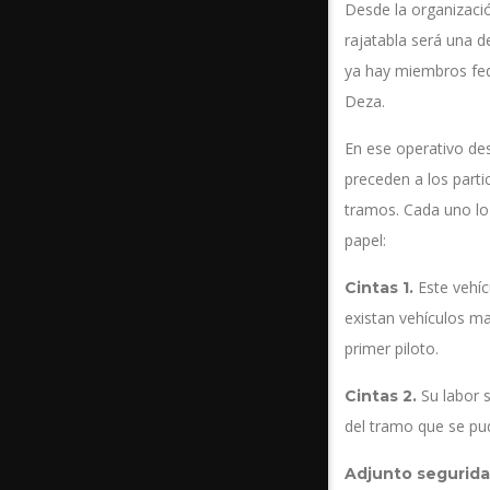
Desde la organizació
rajatabla será una d
ya hay miembros fede
Deza.
En ese operativo de
preceden a los parti
tramos. Cada uno lo 
papel:
Este vehí
Cintas 1.
existan vehículos ma
primer piloto.
Su labor s
Cintas 2.
del tramo que se pud
Adjunto segurid