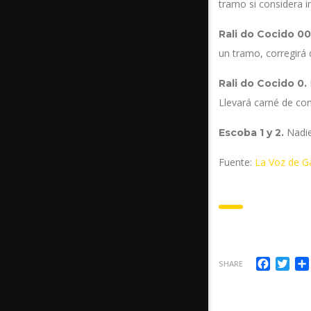
tramo si considera i
Rali do Cocido 0
un tramo, corregirá 
Rali do Cocido 0.
Llevará carné de con
Nadie
Escoba 1 y 2.
Fuente:
La Voz de Ga
Facebo
Twi
SHARE