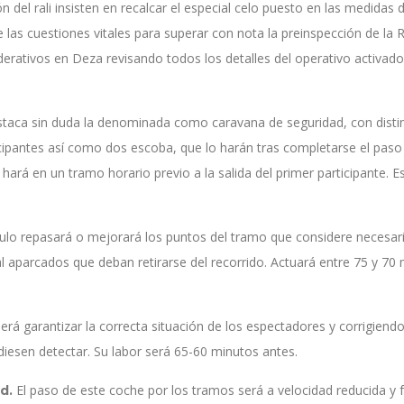
n del rali insisten en recalcar el especial celo puesto en las medidas 
e las cuestiones vitales para superar con nota la preinspección de l
rativos en Deza revisando todos los detalles del operativo activado 
staca sin duda la denominada como caravana de seguridad, con disti
cipantes así como dos escoba, que lo harán tras completarse el paso 
hará en un tramo horario previo a la salida del primer participante. E
culo repasará o mejorará los puntos del tramo que considere necesari
l aparcados que deban retirarse del recorrido. Actuará entre 75 y 70 m
erá garantizar la correcta situación de los espectadores y corrigiendo
iesen detectar. Su labor será 65-60 minutos antes.
El paso de este coche por los tramos será a velocidad reducida y f
ad.