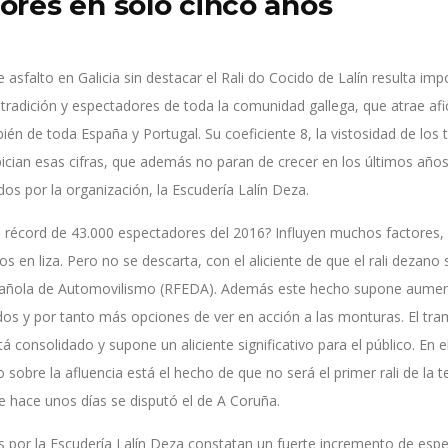
ores en solo cinco años
 asfalto en Galicia sin destacar el Rali do Cocido de Lalín resulta imp
tradición y espectadores de toda la comunidad gallega, que atrae afi
ién de toda España y Portugal. Su coeficiente 8, la vistosidad de los 
cian esas cifras, que además no paran de crecer en los últimos años
os por la organización, la Escudería Lalín Deza.
el récord de 43.000 espectadores del 2016? Influyen muchos factores,
tos en liza. Pero no se descarta, con el aliciente de que el rali dezano
pañola de Automovilismo (RFEDA). Además este hecho supone aument
s y por tanto más opciones de ver en acción a las monturas. El tra
tá consolidado y supone un aliciente significativo para el público. En 
sobre la afluencia está el hecho de que no será el primer rali de la 
e hace unos días se disputó el de A Coruña.
s por la Escudería Lalín Deza constatan un fuerte incremento de espe