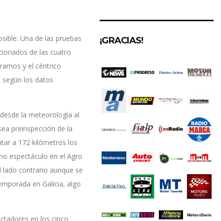
osible. Una de las pruebas
¡GRACIAS!
cionados de las cuatro
tramos y el céntrico
 según los datos
 desde la meteorología al
 sea preinspección de la
ar a 172 kilómetros los
mo espectáculo en el Agro
el lado contrario aunque se
temporada en Galicia, algo
ctadores en los cinco