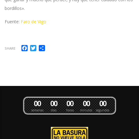
bordillos».
Fuente:
Faro de Vigo
Facebook
Twitter
Compartir
SHARE
0
0
0
0
0
0
0
0
0
0
semanas
días
horas
minutos
segundos