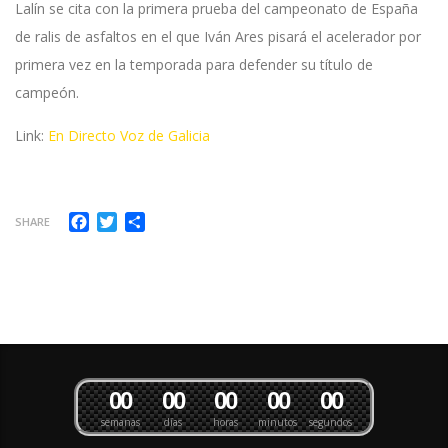
Lalín se cita con la primera prueba del campeonato de España
de ralis de asfaltos en el que Iván Ares pisará el acelerador por
primera vez en la temporada para defender su título de
campeón.
Link:
En Directo Voz de Galicia
Facebook
Twitter
Compartir
SHARE
0
0
0
0
0
0
0
0
0
0
semanas
días
horas
minutos
segundos