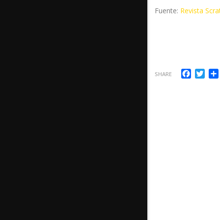
Fuente:
Revista Scra
Facebo
Twi
SHARE