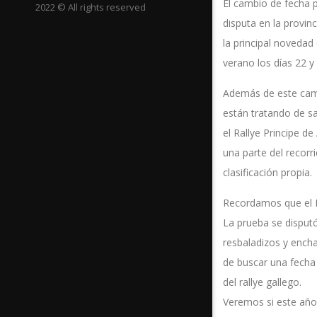
El cambio de fecha p
2022 © All rights reserved
disputa en la provi
la principal novedad
verano los días 22 y 
Además de este camb
están tratando de s
el Rallye Principe d
una parte del recorr
clasificación propia.
Recordamos que el R
La prueba se disput
resbaladizos y encha
de buscar una fecha
del rallye gallego.
Veremos si este año