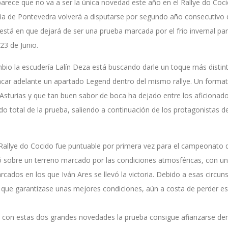
arece que no va a ser la única novedad este año en el Rallye do Coc
ncia de Pontevedra volverá a disputarse por segundo año consecutivo 
 está en que dejará de ser una prueba marcada por el frio invernal pa
23 de Junio.
io la escudería Lalín Deza está buscando darle un toque más distinti
acar adelante un apartado Legend dentro del mismo rallye. Un formato
e Asturias y que tan buen sabor de boca ha dejado entre los aficionado
ido total de la prueba, saliendo a continuación de los protagonistas 
allye do Cocido fue puntuable por primera vez para el campeonato 
ó sobre un terreno marcado por las condiciones atmosféricas, con 
rcados en los que Iván Ares se llevó la victoria. Debido a esas circuns
 que garantizase unas mejores condiciones, aún a costa de perder esa
 con estas dos grandes novedades la prueba consigue afianzarse den