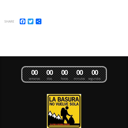
Facebook
Twitter
Compartir
SHARE
0
0
0
0
0
0
0
0
0
0
semanas
días
horas
minutos
segundos