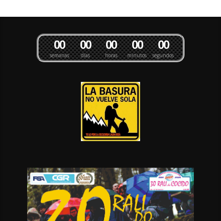
0
0
0
0
0
0
0
0
0
0
semanas
días
horas
minutos
segundos