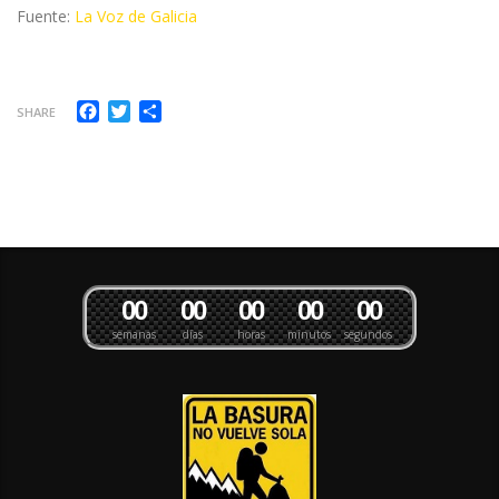
Fuente:
La Voz de Galicia
Facebook
Twitter
Compartir
SHARE
0
0
0
0
0
0
0
0
0
0
semanas
días
horas
minutos
segundos