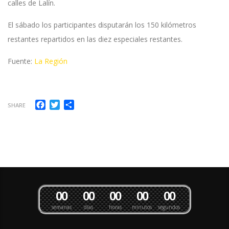
calles de Lalín.
El sábado los participantes disputarán los 150 kilómetros
restantes repartidos en las diez especiales restantes.
Fuente:
La Región
Facebook
Twitter
Compartir
SHARE
0
0
0
0
0
0
0
0
0
0
semanas
días
horas
minutos
segundos