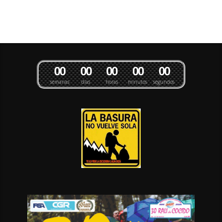
0
0
0
0
0
0
0
0
0
0
semanas
días
horas
minutos
segundos