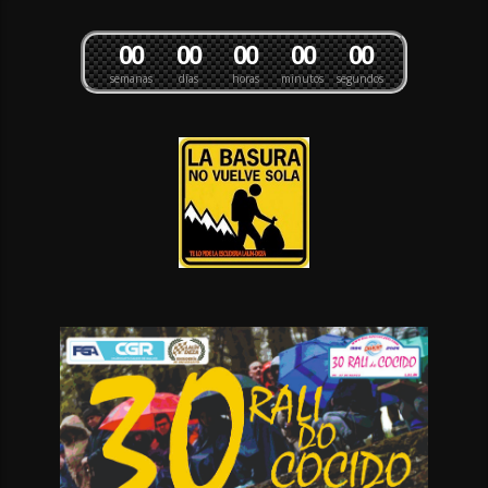
0
0
0
0
0
0
0
0
0
0
semanas
días
horas
minutos
segundos