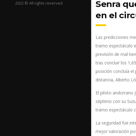
Senra qu
2022 © All rights reserved
en el cir
Las predicciones mete
tramo espectáculo en
previsión de mal ti
tras concluir los 1,
posición concluía el
distancia, Alberto L
El piloto andorrano 
séptimo con su Suzuk
tramo espectáculo c
La seguridad fue int
mejor valoración po