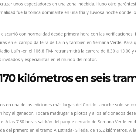
l cruzar unos espectadores en una zona indebida. Hubo otro paréntesi
rmalidad fue la tónica dominante en una fría y lluviosa noche donde lo
 discurrió con normalidad desde primera hora con las verificaciones
ras en el campo da feira de Lalín y también en Semana Verde. Para q
 Radio Lalín -en el 106,8 FM- retransmitirá la carrera de 8.30 a 13.00 y
 invitados y especialistas en el mundo del motor.
170 kilómetros en seis tra
os en una de las ediciones más largas del Cocido -anoche solo se «
án hoy al ganador. Tocará madrugar a pilotos y a los aficionados des
te. A las 7.30 horas saldrán del parque cerrado de Semana Verde en d
lida del primero en el tramo A Estrada- Silleda, de 15,2 kilómetros. A