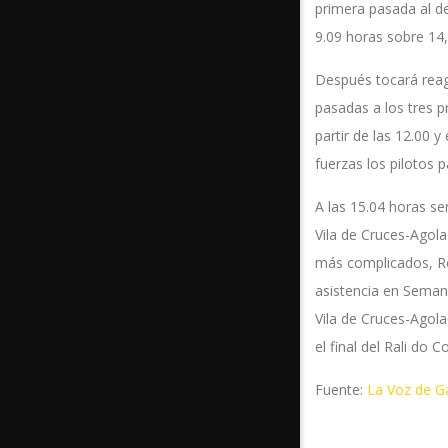
primera pasada al de
9.09 horas sobre 14,
Después tocará reag
pasadas a los tres p
partir de las 12.00
fuerzas los pilotos p
A las 15.04 horas se
Vila de Cruces-Agola
más complicados, Ro
asistencia en Semana
Vila de Cruces-Agola
el final del Rali do 
Fuente:
La Voz de Ga