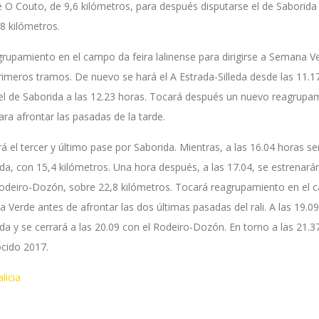
 O Couto, de 9,6 kilómetros, para después disputarse el de Saborida
8 kilómetros.
rupamiento en el campo da feira lalinense para dirigirse a Semana V
rimeros tramos. De nuevo se hará el A Estrada-Silleda desde las 11.1
 y el de Saborida a las 12.23 horas. Tocará después un nuevo reagru
ara afrontar las pasadas de la tarde.
rá el tercer y último pase por Saborida. Mientras, a las 16.04 horas s
da, con 15,4 kilómetros. Una hora después, a las 17.04, se estrenarán
deiro-Dozón, sobre 22,8 kilómetros. Tocará reagrupamiento en el ca
 Verde antes de afrontar las dos últimas pasadas del rali. A las 19.0
da y se cerrará a las 20.09 con el Rodeiro-Dozón. En torno a las 21
Cocido 2017.
licia