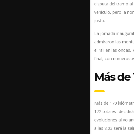
disputa del tramo a
vehículo, pero la no
justo.
La jornada inaugural
admiraron las montu
el rali en las ondas,
final, con numerosos
Más de 
Más de 170 kilómetr
172 totales- decidir
evoluciones al volan
a las 8.03 será la sa