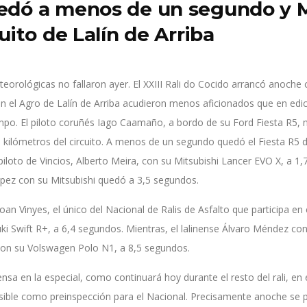
edó a menos de un segundo y Me
cuito de Lalín de Arriba
orológicas no fallaron ayer. El XXIII Rali do Cocido arrancó anoche con
 el Agro de Lalín de Arriba acudieron menos aficionados que en edic
empo. El piloto coruñés Iago Caamaño, a bordo de su Ford Fiesta R5,
65 kilómetros del circuito. A menos de un segundo quedó el Fiesta R5 d
 piloto de Vincios, Alberto Meira, con su Mitsubishi Lancer EVO X, a 
ópez con su Mitsubishi quedó a 3,5 segundos.
Joan Vinyes, el único del Nacional de Ralis de Asfalto que participa en
i Swift R+, a 6,4 segundos. Mientras, el lalinense Álvaro Méndez co
on su Volswagen Polo N1, a 8,5 segundos.
ensa en la especial, como continuará hoy durante el resto del rali, en 
sible como preinspección para el Nacional. Precisamente anoche se 