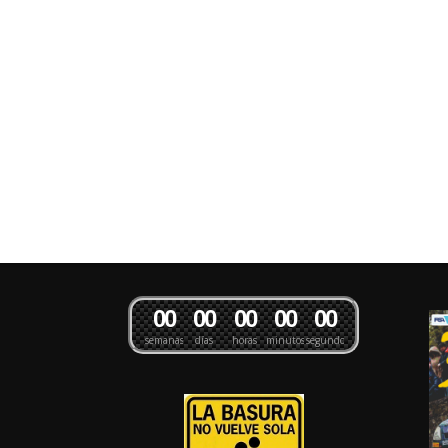
0
0
0
0
0
0
0
0
0
0
semanas
días
horas
minutos
segundos