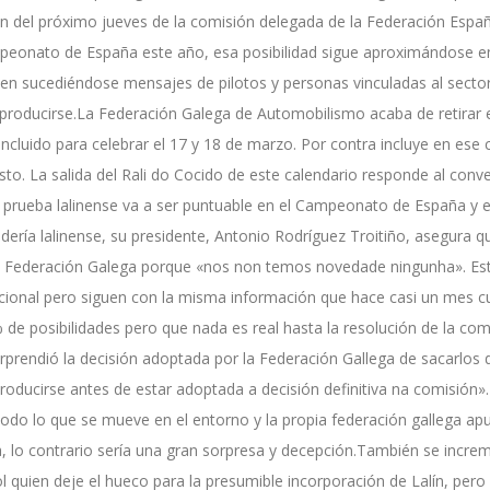
n del próximo jueves de la comisión delegada de la Federación Español
peonato de España este año, esa posibilidad sigue aproximándose en
enen sucediéndose mensajes de pilotos y personas vinculadas al sect
 producirse.La Federación Galega de Automobilismo acaba de retirar e
incluido para celebrar el 17 y 18 de marzo. Por contra incluye en ese c
o. La salida del Rali do Cocido de este calendario responde al conv
 prueba lalinense va a ser puntuable en el Campeonato de España y en
dería lalinense, su presidente, Antonio Rodríguez Troitiño, asegura
la Federación Galega porque «nos non temos novedade ningunha». Est
acional pero siguen con la misma información que hace casi un mes 
de posibilidades pero que nada es real hasta la resolución de la com
prendió la decisión adoptada por la Federación Gallega de sacarlos d
oducirse antes de estar adoptada a decisión definitiva na comisión».
 todo lo que se mueve en el entorno y la propia federación gallega ap
, lo contrario sería una gran sorpresa y decepción.También se incre
l quien deje el hueco para la presumible incorporación de Lalín, per