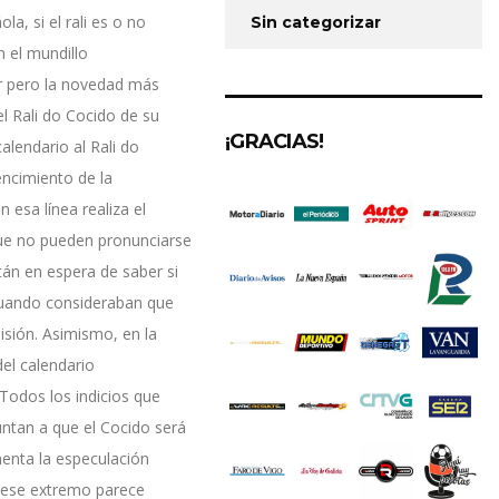
a, si el rali es o no
Sin categorizar
 el mundillo
or pero la novedad más
l Rali do Cocido de su
¡GRACIAS!
alendario al Rali do
encimiento de la
 esa línea realiza el
 que no pueden pronunciarse
án en espera de saber si
cuando consideraban que
isión. Asimismo, en la
el calendario
Todos los indicios que
untan a que el Cocido será
menta la especulación
o ese extremo parece