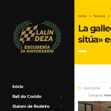
Home
Noticias
La galle
sitúa» e
Inicio
10/01/2018
Categoría:
Heme
Rali do Cocido
Slalom de Rodeiro