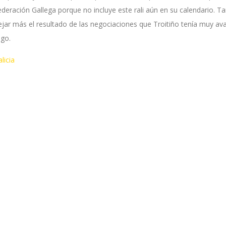
deración Gallega porque no incluye este rali aún en su calendario. T
jar más el resultado de las negociaciones que Troitiño tenía muy av
ego.
licia
ok
tter
Compartir