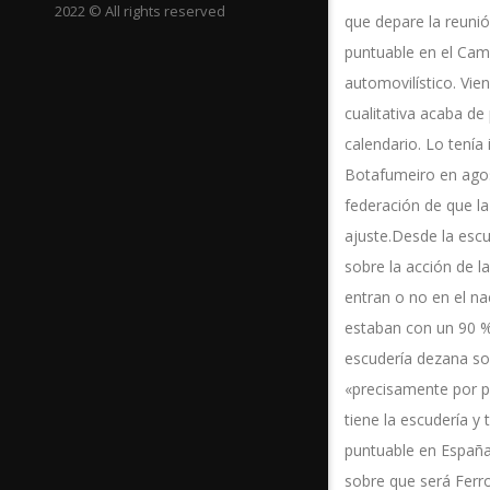
2022 © All rights reserved
que depare la reunió
puntuable en el Cam
automovilístico. Vi
cualitativa acaba de
calendario. Lo tenía 
Botafumeiro en agost
federación de que la
ajuste.Desde la escu
sobre la acción de 
entran o no en el n
estaban con un 90 % 
escudería dezana sor
«precisamente por pr
tiene la escudería y
puntuable en España
sobre que será Ferro