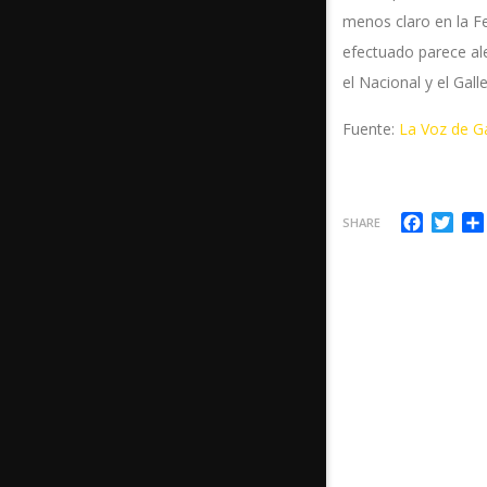
menos claro en la Fe
efectuado parece ale
el Nacional y el Gall
Fuente:
La Voz de Ga
Facebo
Twi
SHARE