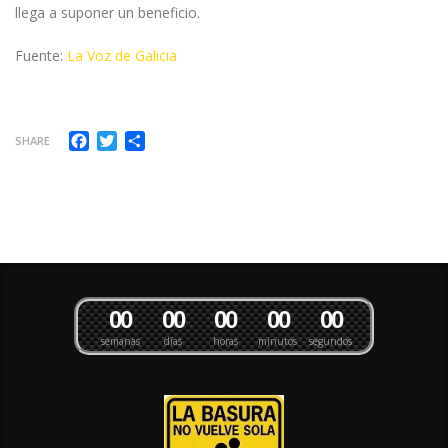
llega a suponer un beneficio.
Fuente:
La Voz de Galicia
Facebook
Twitter
Compartir
SHARE
0
0
0
0
0
0
0
0
0
0
semanas
días
horas
minutos
segundos