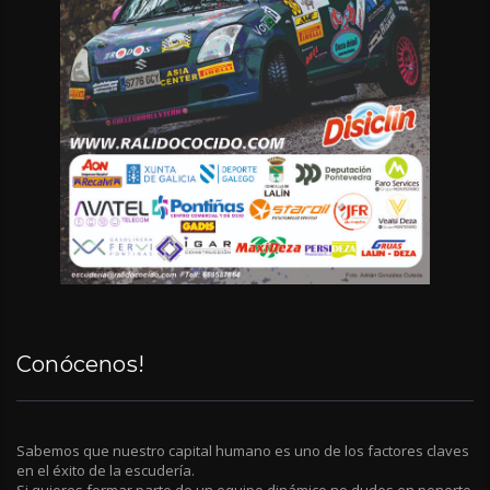
Conócenos!
Sabemos que nuestro capital humano es uno de los factores claves
en el éxito de la escudería.
Si quieres formar parte de un equipo dinámico no dudes en ponerte