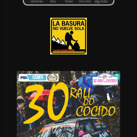
semanas
días
horas
minutos
segundos