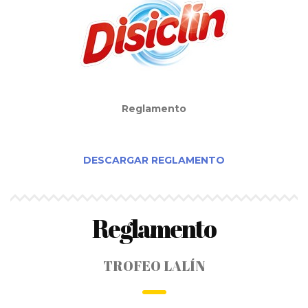
Reglamento
DESCARGAR REGLAMENTO
Reglamento
TROFEO LALÍN