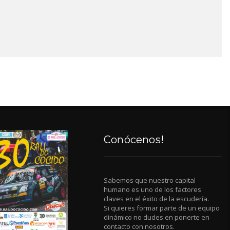
Conócenos!
Sabemos que nuestro capital
humano es uno de los factores
claves en el éxito de la escudería.
Si quieres formar parte de un equipo
dinámico no dudes en ponerte en
contacto con nosotros.