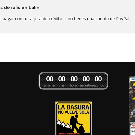
s de ralis en Lalín
 pagar con tu tarjeta de crédito si no tienes una cuenta de PayPal.
0
0
0
0
0
0
0
0
0
0
semanas
días
horas
minutos
segundos