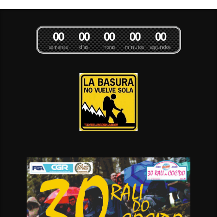
0
0
0
0
0
0
0
0
0
0
semanas
días
horas
minutos
segundos