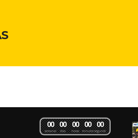
S
0
0
0
0
0
0
0
0
0
0
semanas
días
horas
minutos
segundos