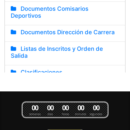
0
0
0
0
0
0
0
0
0
0
semanas
días
horas
minutos
segundos